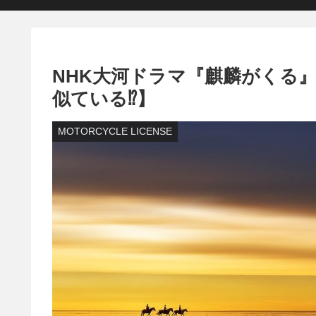
NHK大河ドラマ『麒麟がくる
似ている⁉】
MOTORCYCLE LICENSE