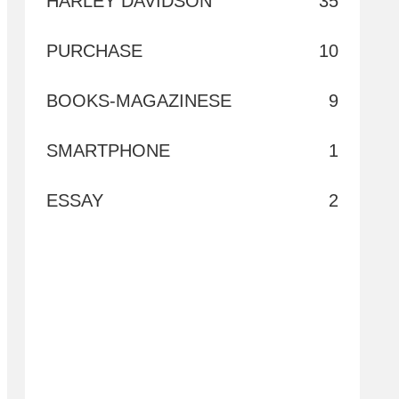
HARLEY DAVIDSON
35
PURCHASE
10
BOOKS-MAGAZINESE
9
SMARTPHONE
1
ESSAY
2