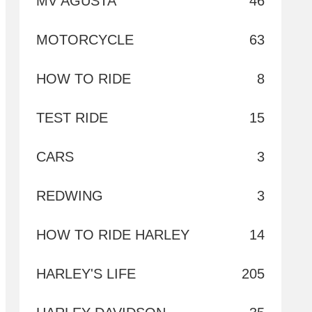
MV AGUSTA
46
MOTORCYCLE
63
HOW TO RIDE
8
TEST RIDE
15
CARS
3
REDWING
3
HOW TO RIDE HARLEY
14
HARLEY'S LIFE
205