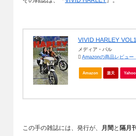
VIVID HARLEY V
メディア・パル
Amazonの商品レビュ
Amazon
楽天
Yah
この手の雑誌には、発行が、
月間
と
隔月